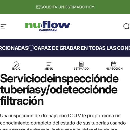
Skip to content
SOLICITA UN ESTIMADO HOY
Site navigation
Nuflow Caribbean
S
IONADAS
CAPAZ DE GRABAR EN TODAS LAS CONDIC
INCIO
MENU
ESTIMADO
INSPECCIÓN
Servicio
de
inspección
de
tuberías
y/o
detección
de
filtración
Una inspección de drenaje con CCTV le proporciona un
conocimiento completo del estado de sus tuberías usando
una cámara de drenaje, incluyendo la ubicación de los